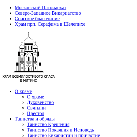
Московский Патриархат
Северо-Западное Викариатство
Спасское благочиние
Храм прп. Серафима в Шелепихе
О храме
О храме
Духовенство
Святыни
Престол
Таинства и обряды
Таинство Крещения
Таинство Покаяния и Исповедь
Таинство Евхаристии и причастие