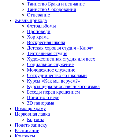
Таинство Брака и венчание
Таинство Соборования
Отпевание
Жизнь прихода
Фотоальбомы
Проповеди
Хор храма
Воскресная школа
Детская хоровая студия «Ключ»
Театральная студия
Х​удожественная студия для всех
Социальное служение
Молодежное служение
Сотрудничество со школами
Курсы «Как мы веруем?»
Курсы церковнославянского языка
Беседы перед крещением
Понятно о вере
3D панорама
Помощь храму
Церковная лавка
Корзина
Подать записку
Расписание
Контакты