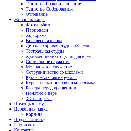
Таинство Брака и венчание
Таинство Соборования
Отпевание
Жизнь прихода
Фотоальбомы
Проповеди
Хор храма
Воскресная школа
Детская хоровая студия «Ключ»
Театральная студия
Х​удожественная студия для всех
Социальное служение
Молодежное служение
Сотрудничество со школами
Курсы «Как мы веруем?»
Курсы церковнославянского языка
Беседы перед крещением
Понятно о вере
3D панорама
Помощь храму
Церковная лавка
Корзина
Подать записку
Расписание
Контакты