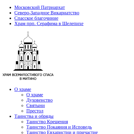
Московский Патриархат
Северо-Западное Викариатство
Спасское благочиние
Храм прп. Серафима в Шелепихе
О храме
О храме
Духовенство
Святыни
Престол
Таинства и обряды
Таинство Крещения
Таинство Покаяния и Исповедь
Таинство Евхаристии и причастие