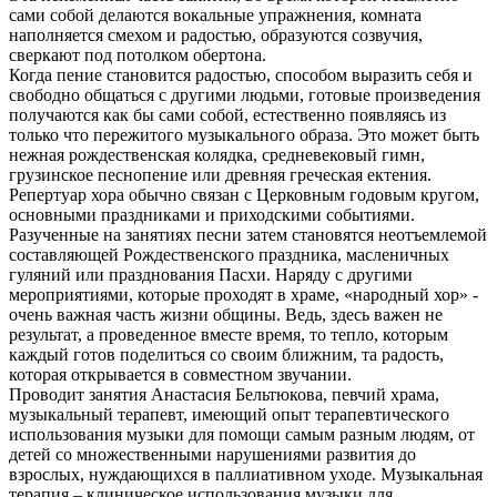
сами собой делаются вокальные упражнения, комната
наполняется смехом и радостью, образуются созвучия,
сверкают под потолком обертона.
Когда пение становится радостью, способом выразить себя и
свободно общаться с другими людьми, готовые произведения
получаются как бы сами собой, естественно появляясь из
только что пережитого музыкального образа. Это может быть
нежная рождественская колядка, средневековый гимн,
грузинское песнопение или древняя греческая ектения.
Репертуар хора обычно связан с Церковным годовым кругом,
основными праздниками и приходскими событиями.
Разученные на занятиях песни затем становятся неотъемлемой
составляющей Рождественского праздника, масленичных
гуляний или празднования Пасхи. Наряду с другими
мероприятиями, которые проходят в храме, «народный хор» -
очень важная часть жизни общины. Ведь, здесь важен не
результат, а проведенное вместе время, то тепло, которым
каждый готов поделиться со своим ближним, та радость,
которая открывается в совместном звучании.
Проводит занятия Анастасия Бельтюкова, певчий храма,
музыкальный терапевт, имеющий опыт терапевтического
использования музыки для помощи самым разным людям, от
детей со множественными нарушениями развития до
взрослых, нуждающихся в паллиативном уходе. Музыкальная
терапия – клиническое использования музыки для