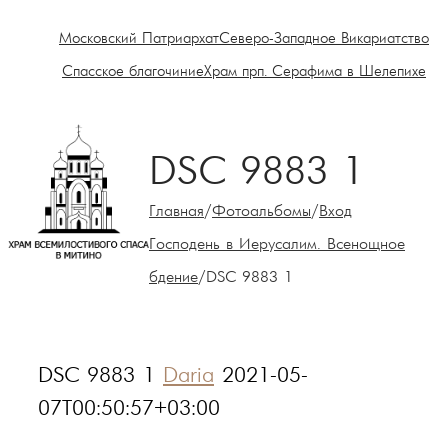
Московский Патриархат
Северо-Западное Викариатство
Спасское благочиние
Храм прп. Серафима в Шелепихе
DSC 9883 1
Главная
/
Фотоальбомы
/
Вход
Господень в Иерусалим. Всенощное
бдение
/
DSC 9883 1
DSC 9883 1
Daria
2021-05-
07T00:50:57+03:00