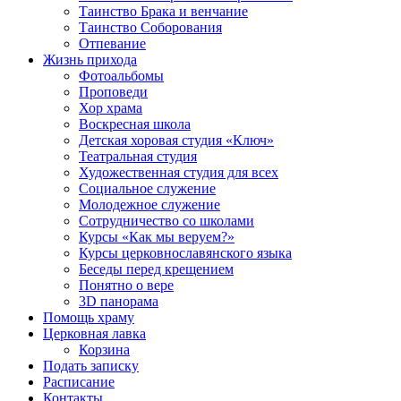
Таинство Брака и венчание
Таинство Соборования
Отпевание
Жизнь прихода
Фотоальбомы
Проповеди
Хор храма
Воскресная школа
Детская хоровая студия «Ключ»
Театральная студия
Х​удожественная студия для всех
Социальное служение
Молодежное служение
Сотрудничество со школами
Курсы «Как мы веруем?»
Курсы церковнославянского языка
Беседы перед крещением
Понятно о вере
3D панорама
Помощь храму
Церковная лавка
Корзина
Подать записку
Расписание
Контакты