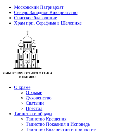
Московский Патриархат
Северо-Западное Викариатство
Спасское благочиние
Храм прп. Серафима в Шелепихе
О храме
О храме
Духовенство
Святыни
Престол
Таинства и обряды
Таинство Крещения
Таинство Покаяния и Исповедь
Таинство Евхаристии и причастие