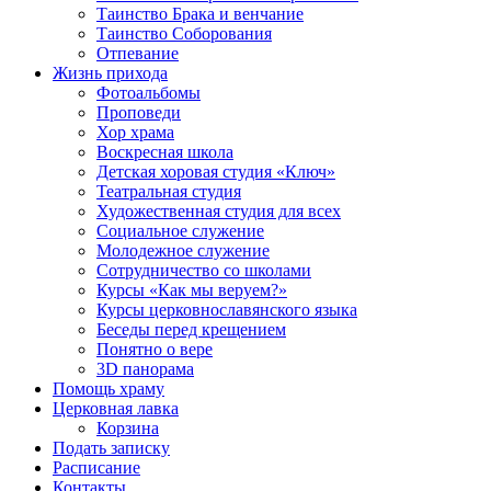
Таинство Брака и венчание
Таинство Соборования
Отпевание
Жизнь прихода
Фотоальбомы
Проповеди
Хор храма
Воскресная школа
Детская хоровая студия «Ключ»
Театральная студия
Х​удожественная студия для всех
Социальное служение
Молодежное служение
Сотрудничество со школами
Курсы «Как мы веруем?»
Курсы церковнославянского языка
Беседы перед крещением
Понятно о вере
3D панорама
Помощь храму
Церковная лавка
Корзина
Подать записку
Расписание
Контакты