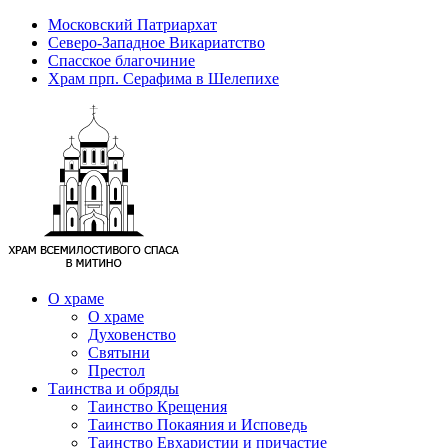
Московский Патриархат
Северо-Западное Викариатство
Спасское благочиние
Храм прп. Серафима в Шелепихе
О храме
О храме
Духовенство
Святыни
Престол
Таинства и обряды
Таинство Крещения
Таинство Покаяния и Исповедь
Таинство Евхаристии и причастие