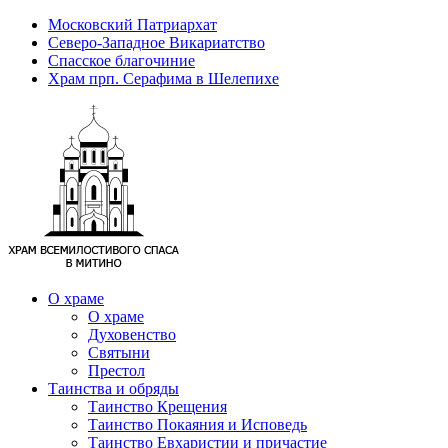
Московский Патриархат
Северо-Западное Викариатство
Спасское благочиние
Храм прп. Серафима в Шелепихе
О храме
О храме
Духовенство
Святыни
Престол
Таинства и обряды
Таинство Крещения
Таинство Покаяния и Исповедь
Таинство Евхаристии и причастие