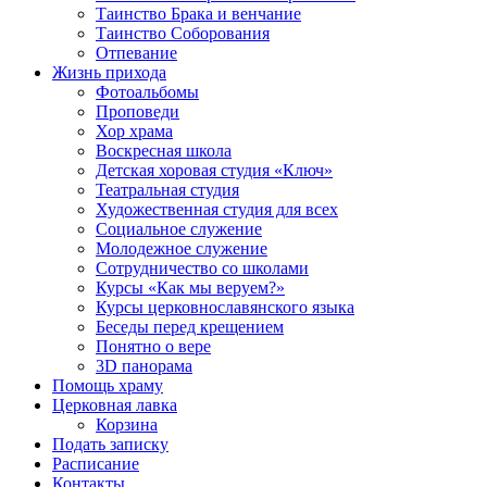
Таинство Брака и венчание
Таинство Соборования
Отпевание
Жизнь прихода
Фотоальбомы
Проповеди
Хор храма
Воскресная школа
Детская хоровая студия «Ключ»
Театральная студия
Х​удожественная студия для всех
Социальное служение
Молодежное служение
Сотрудничество со школами
Курсы «Как мы веруем?»
Курсы церковнославянского языка
Беседы перед крещением
Понятно о вере
3D панорама
Помощь храму
Церковная лавка
Корзина
Подать записку
Расписание
Контакты