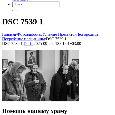
DSC 7539 1
Главная
/
Фотоальбомы
/
Успение Пресвятой Богородицы.
Погребение плащаницы
/
DSC 7539 1
DSC 7539 1
Daria
2025-09-26T18:01:01+03:00
Помощь нашему храму