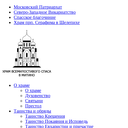
Московский Патриархат
Северо-Западное Викариатство
Спасское благочиние
Храм прп. Серафима в Шелепихе
О храме
О храме
Духовенство
Святыни
Престол
Таинства и обряды
Таинство Крещения
Таинство Покаяния и Исповедь
Таинство Евхаристии и причастие