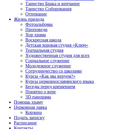
Таинство Брака и венчание
Таинство Соборования
Отпевание
Жизнь прихода
Фотоальбомы
Проповеди
Хор храма
Воскресная школа
Детская хоровая студия «Ключ»
Театральная студия
Х​удожественная студия для всех
Социальное служение
Молодежное служение
Сотрудничество со школами
Курсы «Как мы веруем?»
Курсы церковнославянского языка
Беседы перед крещением
Понятно о вере
3D панорама
Помощь храму
Церковная лавка
Корзина
Подать записку
Расписание
Контакты