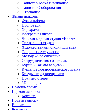
Таинство Брака и венчание
Таинство Соборования
Отпевание
Жизнь прихода
Фотоальбомы
Проповеди
Хор храма
Воскресная школа
Детская хоровая студия «Ключ»
Театральная студия
Х​удожественная студия для всех
Социальное служение
Молодежное служение
Сотрудничество со школами
Курсы «Как мы веруем?»
Курсы церковнославянского языка
Беседы перед крещением
Понятно о вере
3D панорама
Помощь храму
Церковная лавка
Корзина
Подать записку
Расписание
Контакты