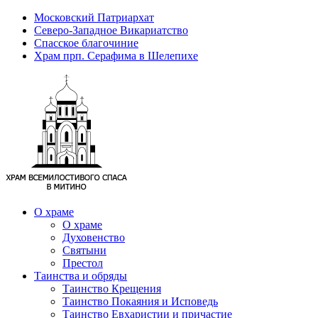
Московский Патриархат
Северо-Западное Викариатство
Спасское благочиние
Храм прп. Серафима в Шелепихе
О храме
О храме
Духовенство
Святыни
Престол
Таинства и обряды
Таинство Крещения
Таинство Покаяния и Исповедь
Таинство Евхаристии и причастие