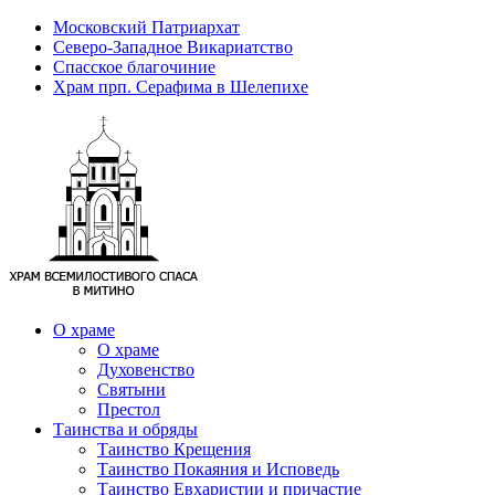
Московский Патриархат
Северо-Западное Викариатство
Спасское благочиние
Храм прп. Серафима в Шелепихе
О храме
О храме
Духовенство
Святыни
Престол
Таинства и обряды
Таинство Крещения
Таинство Покаяния и Исповедь
Таинство Евхаристии и причастие