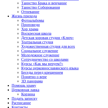
Таинство Брака и венчание
Таинство Соборования
Отпевание
Жизнь прихода
Фотоальбомы
Проповеди
Хор храма
Воскресная школа
Детская хоровая студия «Ключ»
Театральная студия
Х​удожественная студия для всех
Социальное служение
Молодежное служение
Сотрудничество со школами
Курсы «Как мы веруем?»
Курсы церковнославянского языка
Беседы перед крещением
Понятно о вере
3D панорама
Помощь храму
Церковная лавка
Корзина
Подать записку
Расписание
Контакты