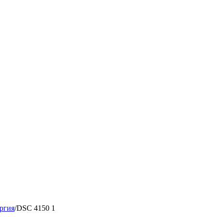
ргия
/
DSC 4150 1