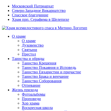
Московский Патриархат
Северо-Западное Викариатство
Спасское благочиние
Храм прп. Серафима в Шелепихе
О храме
О храме
Духовенство
Святыни
Престол
Таинства и обряды
Таинство Крещения
Таинство Покаяния и Исповедь
Таинство Евхаристии и причастие
Таинство Брака и венчание
Таинство Соборования
Отпевание
Жизнь прихода
Фотоальбомы
Проповеди
Хор храма
Воскресная школа