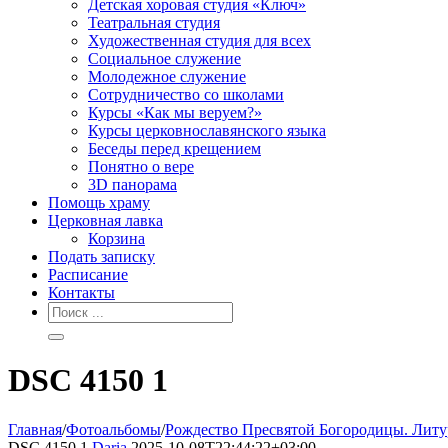
Детская хоровая студия «Ключ»
Театральная студия
Х​удожественная студия для всех
Социальное служение
Молодежное служение
Сотрудничество со школами
Курсы «Как мы веруем?»
Курсы церковнославянского языка
Беседы перед крещением
Понятно о вере
3D панорама
Помощь храму
Церковная лавка
Корзина
Подать записку
Расписание
Контакты
DSC 4150 1
Главная
/
Фотоальбомы
/
Рождество Пресвятой Богородицы. Литу
DSC 4150 1
Daria
2025-10-08T22:44:22+03:00