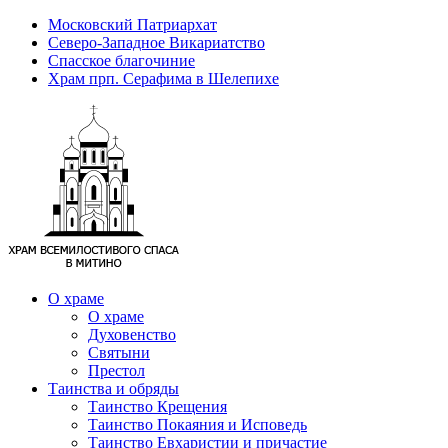
Московский Патриархат
Северо-Западное Викариатство
Спасское благочиние
Храм прп. Серафима в Шелепихе
О храме
О храме
Духовенство
Святыни
Престол
Таинства и обряды
Таинство Крещения
Таинство Покаяния и Исповедь
Таинство Евхаристии и причастие