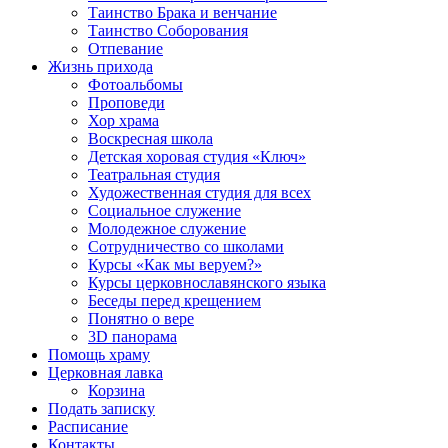
Таинство Брака и венчание
Таинство Соборования
Отпевание
Жизнь прихода
Фотоальбомы
Проповеди
Хор храма
Воскресная школа
Детская хоровая студия «Ключ»
Театральная студия
Х​удожественная студия для всех
Социальное служение
Молодежное служение
Сотрудничество со школами
Курсы «Как мы веруем?»
Курсы церковнославянского языка
Беседы перед крещением
Понятно о вере
3D панорама
Помощь храму
Церковная лавка
Корзина
Подать записку
Расписание
Контакты