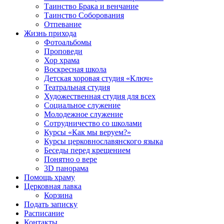
Таинство Брака и венчание
Таинство Соборования
Отпевание
Жизнь прихода
Фотоальбомы
Проповеди
Хор храма
Воскресная школа
Детская хоровая студия «Ключ»
Театральная студия
Х​удожественная студия для всех
Социальное служение
Молодежное служение
Сотрудничество со школами
Курсы «Как мы веруем?»
Курсы церковнославянского языка
Беседы перед крещением
Понятно о вере
3D панорама
Помощь храму
Церковная лавка
Корзина
Подать записку
Расписание
Контакты