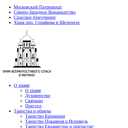
Московский Патриархат
Северо-Западное Викариатство
Спасское благочиние
Храм прп. Серафима в Шелепихе
О храме
О храме
Духовенство
Святыни
Престол
Таинства и обряды
Таинство Крещения
Таинство Покаяния и Исповедь
Таинство Евхаристии и причастие