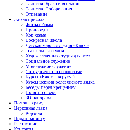
Таинство Брака и венчание
Таинство Соборования
Отпевание
Жизнь прихода
Фотоальбомы
Проповеди
Хор храма
Воскресная школа
Детская хоровая студия «Ключ»
Театральная студия
Х​удожественная студия для всех
Социальное служение
Молодежное служение
Сотрудничество со школами
Курсы «Как мы веруем?»
Курсы церковнославянского языка
Беседы перед крещением
Понятно о вере
3D панорама
Помощь храму
Церковная лавка
Корзина
Подать записку
Расписание
Контакты