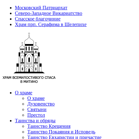
Московский Патриархат
Северо-Западное Викариатство
Спасское благочиние
Храм прп. Серафима в Шелепихе
О храме
О храме
Духовенство
Святыни
Престол
Таинства и обряды
Таинство Крещения
Таинство Покаяния и Исповедь
Таинство Евхаристии и причастие