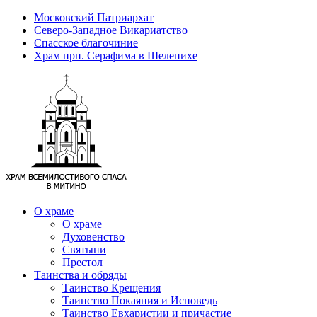
Московский Патриархат
Северо-Западное Викариатство
Спасское благочиние
Храм прп. Серафима в Шелепихе
О храме
О храме
Духовенство
Святыни
Престол
Таинства и обряды
Таинство Крещения
Таинство Покаяния и Исповедь
Таинство Евхаристии и причастие