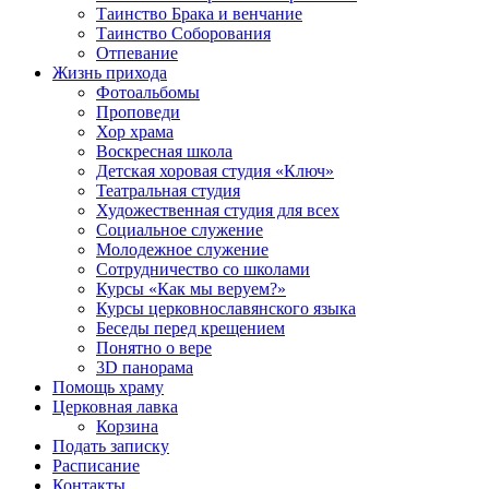
Таинство Брака и венчание
Таинство Соборования
Отпевание
Жизнь прихода
Фотоальбомы
Проповеди
Хор храма
Воскресная школа
Детская хоровая студия «Ключ»
Театральная студия
Х​удожественная студия для всех
Социальное служение
Молодежное служение
Сотрудничество со школами
Курсы «Как мы веруем?»
Курсы церковнославянского языка
Беседы перед крещением
Понятно о вере
3D панорама
Помощь храму
Церковная лавка
Корзина
Подать записку
Расписание
Контакты