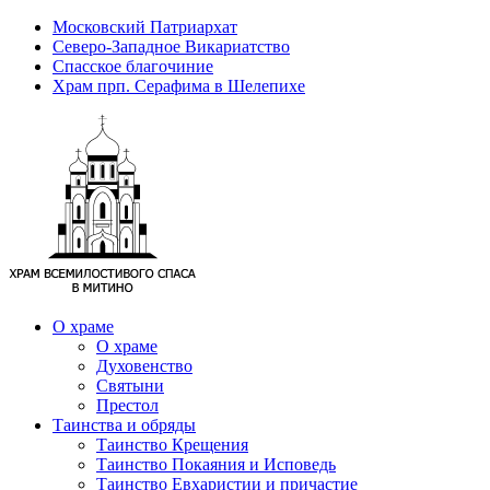
Московский Патриархат
Северо-Западное Викариатство
Спасское благочиние
Храм прп. Серафима в Шелепихе
О храме
О храме
Духовенство
Святыни
Престол
Таинства и обряды
Таинство Крещения
Таинство Покаяния и Исповедь
Таинство Евхаристии и причастие