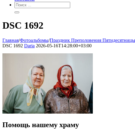
DSC 1692
Главная
/
Фотоальбомы
/
Праздник Преполовения Пятидесятниц
DSC 1692
Daria
2026-05-16T14:28:00+03:00
Помощь нашему храму