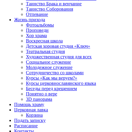
Таинство Брака и венчание
Таинство Соборования
Отпевание
Жизнь прихода
Фотоальбомы
Проповеди
Хор храма
Воскресная школа
Детская хоровая студия «Ключ»
Театральная студия
Х​удожественная студия для всех
Социальное служение
Молодежное служение
Сотрудничество со школами
Курсы «Как мы веруем?»
Курсы церковнославянского языка
Беседы перед крещением
Понятно о вере
3D панорама
Помощь храму
Церковная лавка
Корзина
Подать записку
Расписание
Контакты