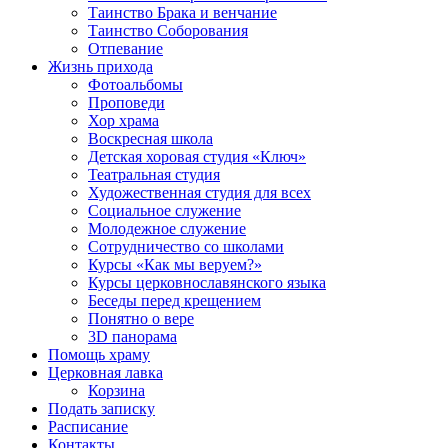
Таинство Брака и венчание
Таинство Соборования
Отпевание
Жизнь прихода
Фотоальбомы
Проповеди
Хор храма
Воскресная школа
Детская хоровая студия «Ключ»
Театральная студия
Х​удожественная студия для всех
Социальное служение
Молодежное служение
Сотрудничество со школами
Курсы «Как мы веруем?»
Курсы церковнославянского языка
Беседы перед крещением
Понятно о вере
3D панорама
Помощь храму
Церковная лавка
Корзина
Подать записку
Расписание
Контакты