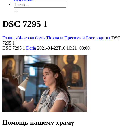
DSC 7295 1
Главная
/
Фотоальбомы
/
Похвала Пресвятой Богородицы
/
DSC
7295 1
DSC 7295 1
Daria
2021-04-22T16:16:21+03:00
Помощь нашему храму