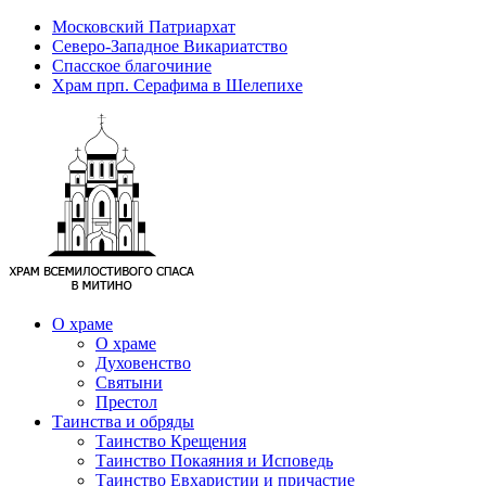
Московский Патриархат
Северо-Западное Викариатство
Спасское благочиние
Храм прп. Серафима в Шелепихе
О храме
О храме
Духовенство
Святыни
Престол
Таинства и обряды
Таинство Крещения
Таинство Покаяния и Исповедь
Таинство Евхаристии и причастие