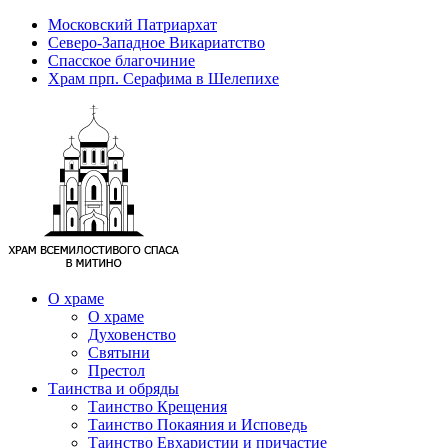
Московский Патриархат
Северо-Западное Викариатство
Спасское благочиние
Храм прп. Серафима в Шелепихе
О храме
О храме
Духовенство
Святыни
Престол
Таинства и обряды
Таинство Крещения
Таинство Покаяния и Исповедь
Таинство Евхаристии и причастие