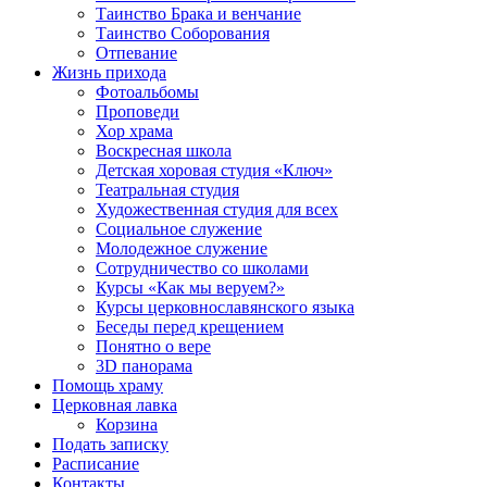
Таинство Брака и венчание
Таинство Соборования
Отпевание
Жизнь прихода
Фотоальбомы
Проповеди
Хор храма
Воскресная школа
Детская хоровая студия «Ключ»
Театральная студия
Х​удожественная студия для всех
Социальное служение
Молодежное служение
Сотрудничество со школами
Курсы «Как мы веруем?»
Курсы церковнославянского языка
Беседы перед крещением
Понятно о вере
3D панорама
Помощь храму
Церковная лавка
Корзина
Подать записку
Расписание
Контакты