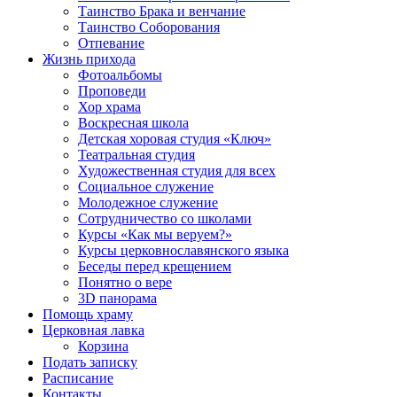
Таинство Брака и венчание
Таинство Соборования
Отпевание
Жизнь прихода
Фотоальбомы
Проповеди
Хор храма
Воскресная школа
Детская хоровая студия «Ключ»
Театральная студия
Х​удожественная студия для всех
Социальное служение
Молодежное служение
Сотрудничество со школами
Курсы «Как мы веруем?»
Курсы церковнославянского языка
Беседы перед крещением
Понятно о вере
3D панорама
Помощь храму
Церковная лавка
Корзина
Подать записку
Расписание
Контакты