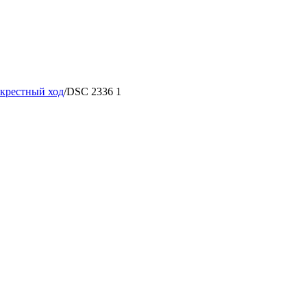
 крестный ход
/
DSC 2336 1