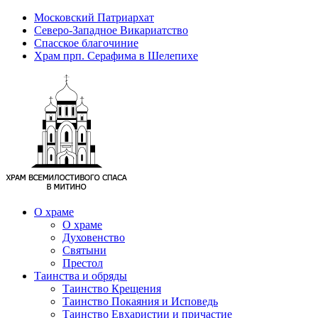
Московский Патриархат
Северо-Западное Викариатство
Спасское благочиние
Храм прп. Серафима в Шелепихе
О храме
О храме
Духовенство
Святыни
Престол
Таинства и обряды
Таинство Крещения
Таинство Покаяния и Исповедь
Таинство Евхаристии и причастие