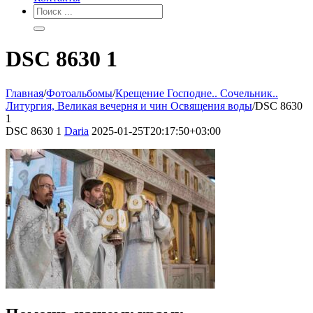
DSC 8630 1
Главная
/
Фотоальбомы
/
Крещение Господне.. Сочельник..
Литургия, Великая вечерня и чин Освящения воды
/
DSC 8630
1
DSC 8630 1
Daria
2025-01-25T20:17:50+03:00