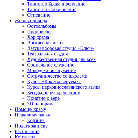
Таинство Брака и венчание
Таинство Соборования
Отпевание
Жизнь прихода
Фотоальбомы
Проповеди
Хор храма
Воскресная школа
Детская хоровая студия «Ключ»
Театральная студия
Х​удожественная студия для всех
Социальное служение
Молодежное служение
Сотрудничество со школами
Курсы «Как мы веруем?»
Курсы церковнославянского языка
Беседы перед крещением
Понятно о вере
3D панорама
Помощь храму
Церковная лавка
Корзина
Подать записку
Расписание
Контакты