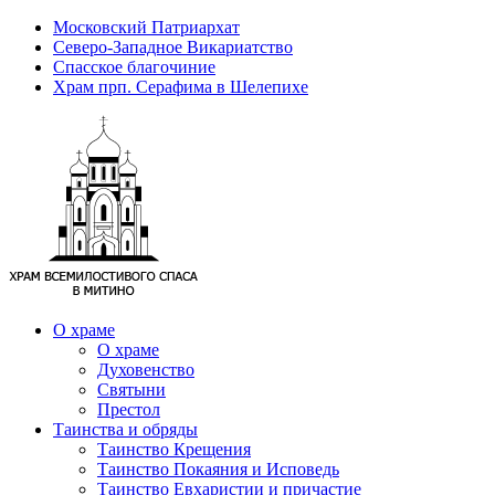
Московский Патриархат
Северо-Западное Викариатство
Спасское благочиние
Храм прп. Серафима в Шелепихе
О храме
О храме
Духовенство
Святыни
Престол
Таинства и обряды
Таинство Крещения
Таинство Покаяния и Исповедь
Таинство Евхаристии и причастие