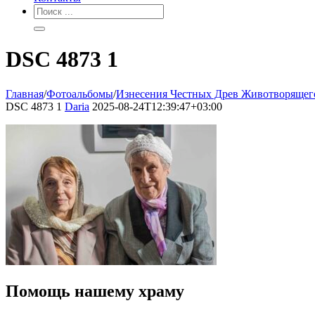
DSC 4873 1
Главная
/
Фотоальбомы
/
Изнесения Честных Древ Животворящего
DSC 4873 1
Daria
2025-08-24T12:39:47+03:00
Помощь нашему храму