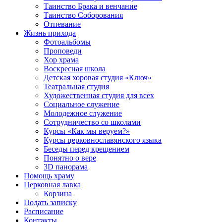
Таинство Брака и венчание
Таинство Соборования
Отпевание
Жизнь прихода
Фотоальбомы
Проповеди
Хор храма
Воскресная школа
Детская хоровая студия «Ключ»
Театральная студия
Х​удожественная студия для всех
Социальное служение
Молодежное служение
Сотрудничество со школами
Курсы «Как мы веруем?»
Курсы церковнославянского языка
Беседы перед крещением
Понятно о вере
3D панорама
Помощь храму
Церковная лавка
Корзина
Подать записку
Расписание
Контакты