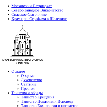
Московский Патриархат
Северо-Западное Викариатство
Спасское благочиние
Храм прп. Серафима в Шелепихе
О храме
О храме
Духовенство
Святыни
Престол
Таинства и обряды
Таинство Крещения
Таинство Покаяния и Исповедь
Таинство Евхаристии и причастие