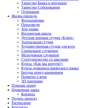
Таинство Брака и венчание
Таинство Соборования
Отпевание
Жизнь прихода
Фотоальбомы
Проповеди
Хор храма
Воскресная школа
Детская хоровая студия «Ключ»
Театральная студия
Х​удожественная студия для всех
Социальное служение
Молодежное служение
Сотрудничество со школами
Курсы «Как мы веруем?»
Курсы церковнославянского языка
Беседы перед крещением
Понятно о вере
3D панорама
Помощь храму
Церковная лавка
Корзина
Подать записку
Расписание
Контакты