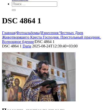
DSC 4864 1
Главная
/
Фотоальбомы
/
Изнесения Честных Древ
Животворящего Креста Господня. Престольный праздник.
Всенощное бдение
/
DSC 4864 1
DSC 4864 1
Daria
2025-08-24T12:39:40+03:00