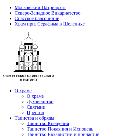
Московский Патриархат
Северо-Западное Викариатство
Спасское благочиние
Храм прп. Серафима в Шелепихе
О храме
О храме
Духовенство
Святыни
Престол
Таинства и обряды
Таинство Крещения
Таинство Покаяния и Исповедь
Таинство Евхаристии и причастие