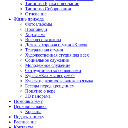
Таинство Брака и венчание
Таинство Соборования
Отпевание
Жизнь прихода
Фотоальбомы
Проповеди
Хор храма
Воскресная школа
Детская хоровая студия «Ключ»
Театральная студия
Х​удожественная студия для всех
Социальное служение
Молодежное служение
Сотрудничество со школами
Курсы «Как мы веруем?»
Курсы церковнославянского языка
Беседы перед крещением
Понятно о вере
3D панорама
Помощь храму
Церковная лавка
Корзина
Подать записку
Расписание
Контакты