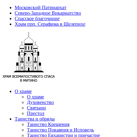
Московский Патриархат
Северо-Западное Викариатство
Спасское благочиние
Храм прп. Серафима в Шелепихе
О храме
О храме
Духовенство
Святыни
Престол
Таинства и обряды
Таинство Крещения
Таинство Покаяния и Исповедь
Таинство Евхаристии и причастие