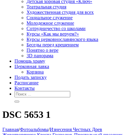
Детская хоровая студия «Ключ»
Театральная студия
Х​удожественная студия для всех
Социальное служение
Молодежное служение
Сотрудничество со школами
Курсы «Как мы веруем?»
Курсы церковнославянского языка
Беседы перед крещением
Понятно о вере
3D панорама
Помощь храму
Церковная лавка
Корзина
Подать записку
Расписание
Контакты
DSC 5653 1
Главная
/
Фотоальбомы
/
Изнесения Честных Древ
Животворящего Креста Господня. Престольный праздник.