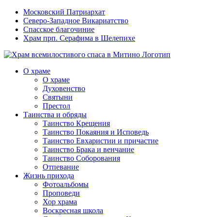
Московский Патриархат
Северо-Западное Викариатство
Спасское благочиние
Храм прп. Серафима в Шелепихе
О храме
О храме
Духовенство
Святыни
Престол
Таинства и обряды
Таинство Крещения
Таинство Покаяния и Исповедь
Таинство Евхаристии и причастие
Таинство Брака и венчание
Таинство Соборования
Отпевание
Жизнь прихода
Фотоальбомы
Проповеди
Хор храма
Воскресная школа