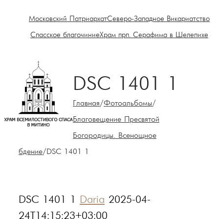
Московский Патриархат
Северо-Западное Викариатство
Спасское благочиние
Храм прп. Серафима в Шелепихе
DSC 1401 1
Главная
/
Фотоальбомы
/
Благовещение Пресвятой
Богородицы. Всенощное
бдение
/
DSC 1401 1
DSC 1401 1
Daria
2025-04-
24T14:15:23+03:00