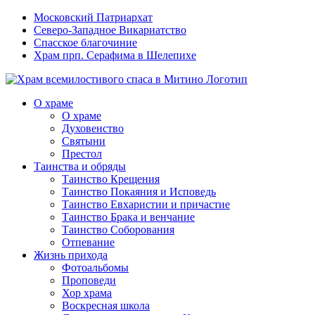
Московский Патриархат
Северо-Западное Викариатство
Спасское благочиние
Храм прп. Серафима в Шелепихе
О храме
О храме
Духовенство
Святыни
Престол
Таинства и обряды
Таинство Крещения
Таинство Покаяния и Исповедь
Таинство Евхаристии и причастие
Таинство Брака и венчание
Таинство Соборования
Отпевание
Жизнь прихода
Фотоальбомы
Проповеди
Хор храма
Воскресная школа