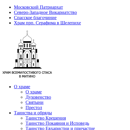
Московский Патриархат
Северо-Западное Викариатство
Спасское благочиние
Храм прп. Серафима в Шелепихе
О храме
О храме
Духовенство
Святыни
Престол
Таинства и обряды
Таинство Крещения
Таинство Покаяния и Исповедь
Таинство Евхаристии и причастие