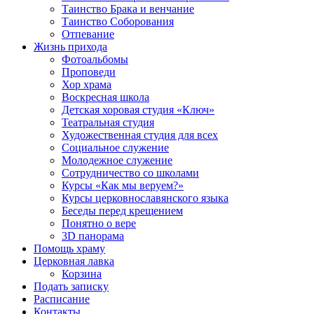
Таинство Брака и венчание
Таинство Соборования
Отпевание
Жизнь прихода
Фотоальбомы
Проповеди
Хор храма
Воскресная школа
Детская хоровая студия «Ключ»
Театральная студия
Х​удожественная студия для всех
Социальное служение
Молодежное служение
Сотрудничество со школами
Курсы «Как мы веруем?»
Курсы церковнославянского языка
Беседы перед крещением
Понятно о вере
3D панорама
Помощь храму
Церковная лавка
Корзина
Подать записку
Расписание
Контакты