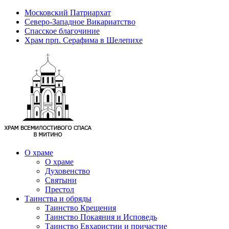
Московский Патриархат
Северо-Западное Викариатство
Спасское благочиние
Храм прп. Серафима в Шелепихе
О храме
О храме
Духовенство
Святыни
Престол
Таинства и обряды
Таинство Крещения
Таинство Покаяния и Исповедь
Таинство Евхаристии и причастие