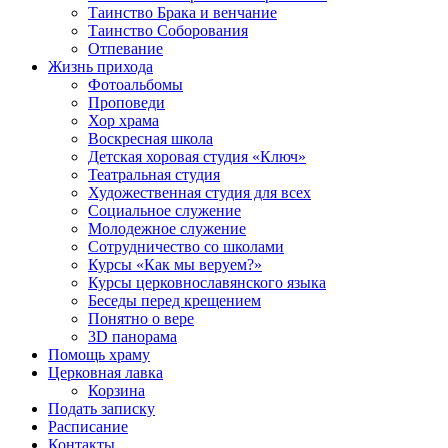
Таинство Брака и венчание
Таинство Соборования
Отпевание
Жизнь прихода
Фотоальбомы
Проповеди
Хор храма
Воскресная школа
Детская хоровая студия «Ключ»
Театральная студия
Х​удожественная студия для всех
Социальное служение
Молодежное служение
Сотрудничество со школами
Курсы «Как мы веруем?»
Курсы церковнославянского языка
Беседы перед крещением
Понятно о вере
3D панорама
Помощь храму
Церковная лавка
Корзина
Подать записку
Расписание
Контакты