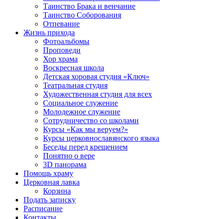
Таинство Брака и венчание
Таинство Соборования
Отпевание
Жизнь прихода
Фотоальбомы
Проповеди
Хор храма
Воскресная школа
Детская хоровая студия «Ключ»
Театральная студия
Х​удожественная студия для всех
Социальное служение
Молодежное служение
Сотрудничество со школами
Курсы «Как мы веруем?»
Курсы церковнославянского языка
Беседы перед крещением
Понятно о вере
3D панорама
Помощь храму
Церковная лавка
Корзина
Подать записку
Расписание
Контакты