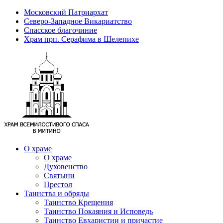
Московский Патриархат
Северо-Западное Викариатство
Спасское благочиние
Храм прп. Серафима в Шелепихе
О храме
О храме
Духовенство
Святыни
Престол
Таинства и обряды
Таинство Крещения
Таинство Покаяния и Исповедь
Таинство Евхаристии и причастие