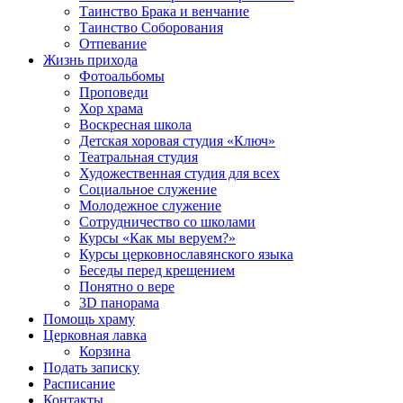
Таинство Брака и венчание
Таинство Соборования
Отпевание
Жизнь прихода
Фотоальбомы
Проповеди
Хор храма
Воскресная школа
Детская хоровая студия «Ключ»
Театральная студия
Х​удожественная студия для всех
Социальное служение
Молодежное служение
Сотрудничество со школами
Курсы «Как мы веруем?»
Курсы церковнославянского языка
Беседы перед крещением
Понятно о вере
3D панорама
Помощь храму
Церковная лавка
Корзина
Подать записку
Расписание
Контакты