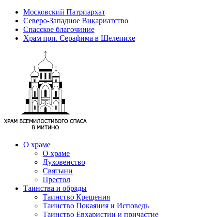
Московский Патриархат
Северо-Западное Викариатство
Спасское благочиние
Храм прп. Серафима в Шелепихе
О храме
О храме
Духовенство
Святыни
Престол
Таинства и обряды
Таинство Крещения
Таинство Покаяния и Исповедь
Таинство Евхаристии и причастие