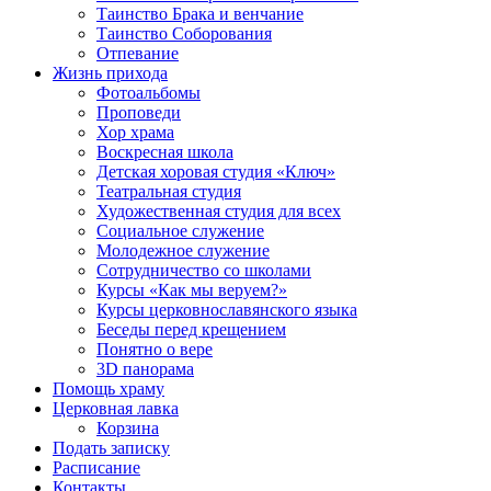
Таинство Брака и венчание
Таинство Соборования
Отпевание
Жизнь прихода
Фотоальбомы
Проповеди
Хор храма
Воскресная школа
Детская хоровая студия «Ключ»
Театральная студия
Х​удожественная студия для всех
Социальное служение
Молодежное служение
Сотрудничество со школами
Курсы «Как мы веруем?»
Курсы церковнославянского языка
Беседы перед крещением
Понятно о вере
3D панорама
Помощь храму
Церковная лавка
Корзина
Подать записку
Расписание
Контакты