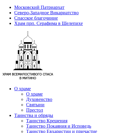
Московский Патриархат
Северо-Западное Викариатство
Спасское благочиние
Храм прп. Серафима в Шелепихе
О храме
О храме
Духовенство
Святыни
Престол
Таинства и обряды
Таинство Крещения
Таинство Покаяния и Исповедь
Таинство Евхаристии и причастие