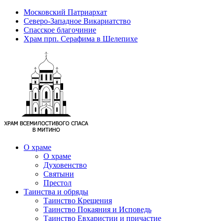
Московский Патриархат
Северо-Западное Викариатство
Спасское благочиние
Храм прп. Серафима в Шелепихе
О храме
О храме
Духовенство
Святыни
Престол
Таинства и обряды
Таинство Крещения
Таинство Покаяния и Исповедь
Таинство Евхаристии и причастие