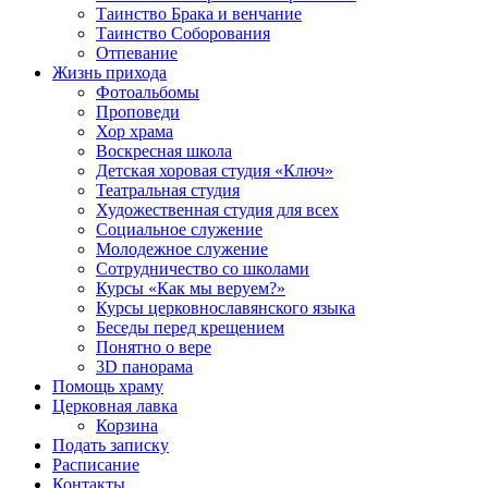
Таинство Брака и венчание
Таинство Соборования
Отпевание
Жизнь прихода
Фотоальбомы
Проповеди
Хор храма
Воскресная школа
Детская хоровая студия «Ключ»
Театральная студия
Х​удожественная студия для всех
Социальное служение
Молодежное служение
Сотрудничество со школами
Курсы «Как мы веруем?»
Курсы церковнославянского языка
Беседы перед крещением
Понятно о вере
3D панорама
Помощь храму
Церковная лавка
Корзина
Подать записку
Расписание
Контакты