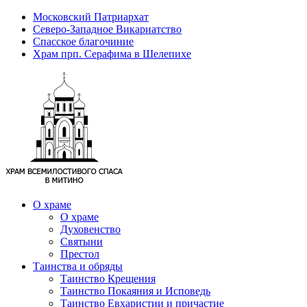
Московский Патриархат
Северо-Западное Викариатство
Спасское благочиние
Храм прп. Серафима в Шелепихе
О храме
О храме
Духовенство
Святыни
Престол
Таинства и обряды
Таинство Крещения
Таинство Покаяния и Исповедь
Таинство Евхаристии и причастие