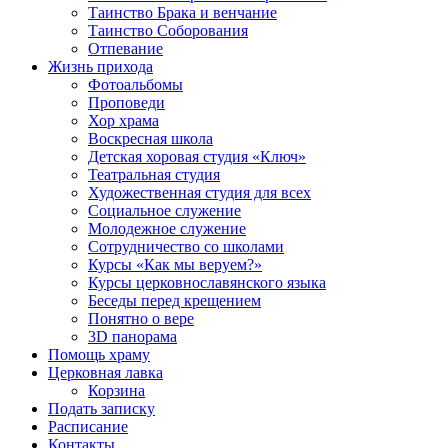
Таинство Брака и венчание
Таинство Соборования
Отпевание
Жизнь прихода
Фотоальбомы
Проповеди
Хор храма
Воскресная школа
Детская хоровая студия «Ключ»
Театральная студия
Х​удожественная студия для всех
Социальное служение
Молодежное служение
Сотрудничество со школами
Курсы «Как мы веруем?»
Курсы церковнославянского языка
Беседы перед крещением
Понятно о вере
3D панорама
Помощь храму
Церковная лавка
Корзина
Подать записку
Расписание
Контакты