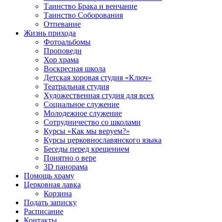
Таинство Брака и венчание
Таинство Соборования
Отпевание
Жизнь прихода
Фотоальбомы
Проповеди
Хор храма
Воскресная школа
Детская хоровая студия «Ключ»
Театральная студия
Х​удожественная студия для всех
Социальное служение
Молодежное служение
Сотрудничество со школами
Курсы «Как мы веруем?»
Курсы церковнославянского языка
Беседы перед крещением
Понятно о вере
3D панорама
Помощь храму
Церковная лавка
Корзина
Подать записку
Расписание
Контакты