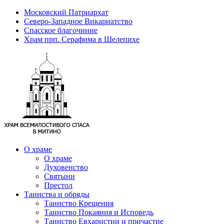
Московский Патриархат
Северо-Западное Викариатство
Спасское благочиние
Храм прп. Серафима в Шелепихе
О храме
О храме
Духовенство
Святыни
Престол
Таинства и обряды
Таинство Крещения
Таинство Покаяния и Исповедь
Таинство Евхаристии и причастие