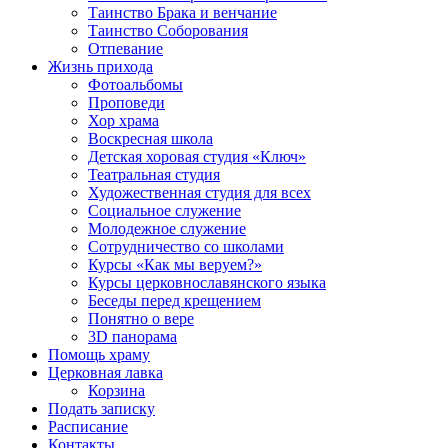
Таинство Брака и венчание
Таинство Соборования
Отпевание
Жизнь прихода
Фотоальбомы
Проповеди
Хор храма
Воскресная школа
Детская хоровая студия «Ключ»
Театральная студия
Х​удожественная студия для всех
Социальное служение
Молодежное служение
Сотрудничество со школами
Курсы «Как мы веруем?»
Курсы церковнославянского языка
Беседы перед крещением
Понятно о вере
3D панорама
Помощь храму
Церковная лавка
Корзина
Подать записку
Расписание
Контакты