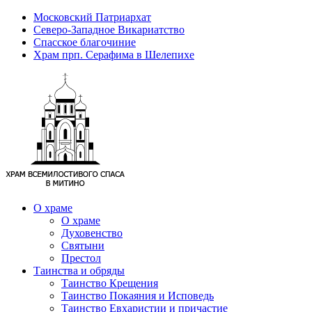
Московский Патриархат
Северо-Западное Викариатство
Спасское благочиние
Храм прп. Серафима в Шелепихе
О храме
О храме
Духовенство
Святыни
Престол
Таинства и обряды
Таинство Крещения
Таинство Покаяния и Исповедь
Таинство Евхаристии и причастие