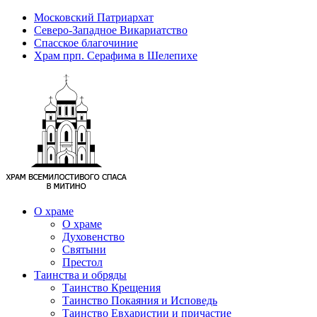
Московский Патриархат
Северо-Западное Викариатство
Спасское благочиние
Храм прп. Серафима в Шелепихе
О храме
О храме
Духовенство
Святыни
Престол
Таинства и обряды
Таинство Крещения
Таинство Покаяния и Исповедь
Таинство Евхаристии и причастие