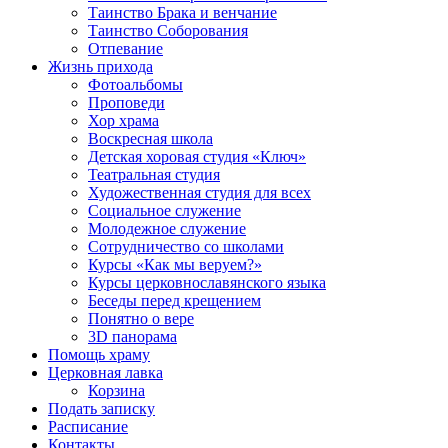
Таинство Брака и венчание
Таинство Соборования
Отпевание
Жизнь прихода
Фотоальбомы
Проповеди
Хор храма
Воскресная школа
Детская хоровая студия «Ключ»
Театральная студия
Х​удожественная студия для всех
Социальное служение
Молодежное служение
Сотрудничество со школами
Курсы «Как мы веруем?»
Курсы церковнославянского языка
Беседы перед крещением
Понятно о вере
3D панорама
Помощь храму
Церковная лавка
Корзина
Подать записку
Расписание
Контакты