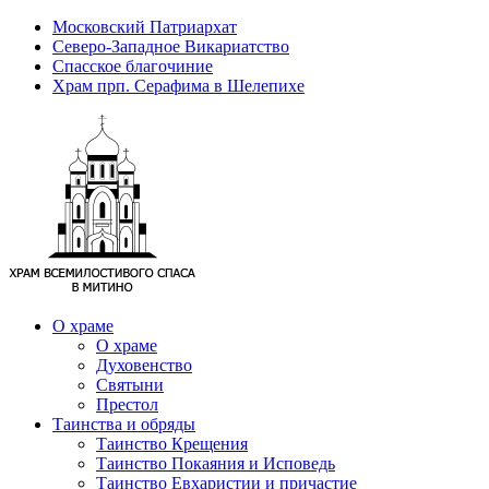
Московский Патриархат
Северо-Западное Викариатство
Спасское благочиние
Храм прп. Серафима в Шелепихе
О храме
О храме
Духовенство
Святыни
Престол
Таинства и обряды
Таинство Крещения
Таинство Покаяния и Исповедь
Таинство Евхаристии и причастие