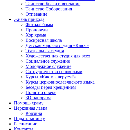
Таинство Брака и венчание
Таинство Соборования
Отпевание
Жизнь прихода
Фотоальбомы
Проповеди
Хор храма
Воскресная школа
Детская хоровая студия «Ключ»
Театральная студия
Х​удожественная студия для всех
Социальное служение
Молодежное служение
Сотрудничество со школами
Курсы «Как мы веруем?»
Курсы церковнославянского языка
Беседы перед крещением
Понятно о вере
3D панорама
Помощь храму
Церковная лавка
Корзина
Подать записку
Расписание
Контакты