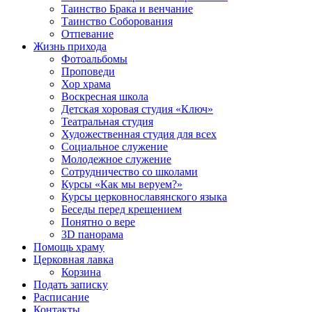
Таинство Брака и венчание
Таинство Соборования
Отпевание
Жизнь прихода
Фотоальбомы
Проповеди
Хор храма
Воскресная школа
Детская хоровая студия «Ключ»
Театральная студия
Х​удожественная студия для всех
Социальное служение
Молодежное служение
Сотрудничество со школами
Курсы «Как мы веруем?»
Курсы церковнославянского языка
Беседы перед крещением
Понятно о вере
3D панорама
Помощь храму
Церковная лавка
Корзина
Подать записку
Расписание
Контакты