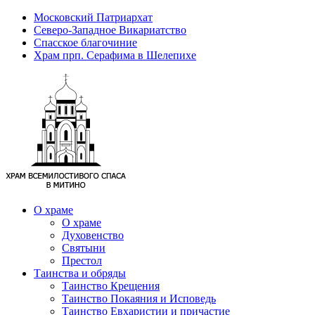
Московский Патриархат
Северо-Западное Викариатство
Спасское благочиние
Храм прп. Серафима в Шелепихе
О храме
О храме
Духовенство
Святыни
Престол
Таинства и обряды
Таинство Крещения
Таинство Покаяния и Исповедь
Таинство Евхаристии и причастие