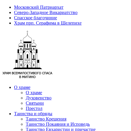
Московский Патриархат
Северо-Западное Викариатство
Спасское благочиние
Храм прп. Серафима в Шелепихе
О храме
О храме
Духовенство
Святыни
Престол
Таинства и обряды
Таинство Крещения
Таинство Покаяния и Исповедь
Таинство Евхаристии и причастие