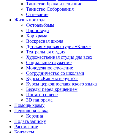
Таинство Брака и венчание
Таинство Соборования
Отпевание
Жизнь прихода
Фотоальбомы
Проповеди
Хор храма
Воскресная школа
Детская хоровая студия «Ключ»
Театральная студия
Х​удожественная студия для всех
Социальное служение
Молодежное служение
Сотрудничество со школами
Курсы «Как мы веруем?»
Курсы церковнославянского языка
Беседы перед крещением
Понятно о вере
3D панорама
Помощь храму
Церковная лавка
Корзина
Подать записку
Расписание
Контакты