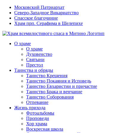
Московский Патриархат
Северо-Западное Викариатство
Спасское благочиние
Храм прп. Серафима в Шелепихе
О храме
О храме
Духовенство
Святыни
Престол
Таинства и обряды
Таинство Крещения
Таинство Покаяния и Исповедь
Таинство Евхаристии и причастие
Таинство Брака и венчание
Таинство Соборования
Отпевание
Жизнь прихода
Фотоальбомы
Проповеди
Хор храма
Воскресная школа