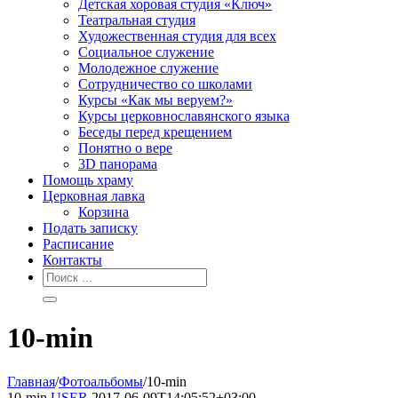
Детская хоровая студия «Ключ»
Театральная студия
Х​удожественная студия для всех
Социальное служение
Молодежное служение
Сотрудничество со школами
Курсы «Как мы веруем?»
Курсы церковнославянского языка
Беседы перед крещением
Понятно о вере
3D панорама
Помощь храму
Церковная лавка
Корзина
Подать записку
Расписание
Контакты
10-min
Главная
/
Фотоальбомы
/
10-min
10-min
USER
2017-06-09T14:05:52+03:00