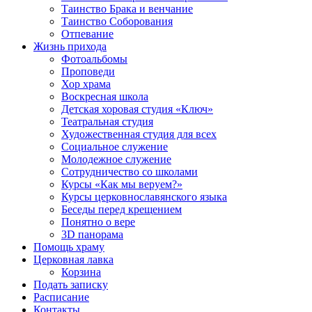
Таинство Брака и венчание
Таинство Соборования
Отпевание
Жизнь прихода
Фотоальбомы
Проповеди
Хор храма
Воскресная школа
Детская хоровая студия «Ключ»
Театральная студия
Х​удожественная студия для всех
Социальное служение
Молодежное служение
Сотрудничество со школами
Курсы «Как мы веруем?»
Курсы церковнославянского языка
Беседы перед крещением
Понятно о вере
3D панорама
Помощь храму
Церковная лавка
Корзина
Подать записку
Расписание
Контакты