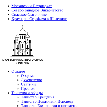
Московский Патриархат
Северо-Западное Викариатство
Спасское благочиние
Храм прп. Серафима в Шелепихе
О храме
О храме
Духовенство
Святыни
Престол
Таинства и обряды
Таинство Крещения
Таинство Покаяния и Исповедь
Таинство Евхаристии и причастие