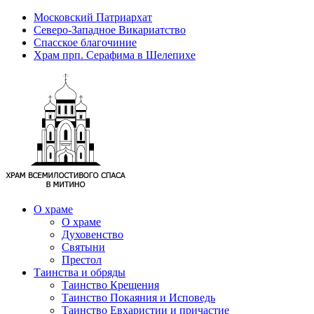
Московский Патриархат
Северо-Западное Викариатство
Спасское благочиние
Храм прп. Серафима в Шелепихе
О храме
О храме
Духовенство
Святыни
Престол
Таинства и обряды
Таинство Крещения
Таинство Покаяния и Исповедь
Таинство Евхаристии и причастие