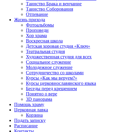
Таинство Брака и венчание
Таинство Соборования
Отпевание
Жизнь прихода
Фотоальбомы
Проповеди
Хор храма
Воскресная школа
Детская хоровая студия «Ключ»
Театральная студия
Х​удожественная студия для всех
Социальное служение
Молодежное служение
Сотрудничество со школами
Курсы «Как мы веруем?»
Курсы церковнославянского языка
Беседы перед крещением
Понятно о вере
3D панорама
Помощь храму
Церковная лавка
Корзина
Подать записку
Расписание
Контакты