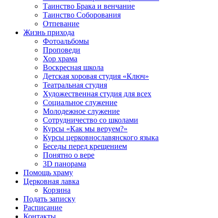
Таинство Брака и венчание
Таинство Соборования
Отпевание
Жизнь прихода
Фотоальбомы
Проповеди
Хор храма
Воскресная школа
Детская хоровая студия «Ключ»
Театральная студия
Х​удожественная студия для всех
Социальное служение
Молодежное служение
Сотрудничество со школами
Курсы «Как мы веруем?»
Курсы церковнославянского языка
Беседы перед крещением
Понятно о вере
3D панорама
Помощь храму
Церковная лавка
Корзина
Подать записку
Расписание
Контакты