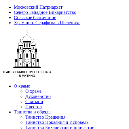
Московский Патриархат
Северо-Западное Викариатство
Спасское благочиние
Храм прп. Серафима в Шелепихе
О храме
О храме
Духовенство
Святыни
Престол
Таинства и обряды
Таинство Крещения
Таинство Покаяния и Исповедь
Таинство Евхаристии и причастие