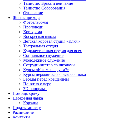
Таинство Брака и венчание
Таинство Соборования
Отпевание
Жизнь прихода
Фотоальбомы
Проповеди
Хор храма
Воскресная школа
Детская хоровая студия «Ключ»
Театральная студия
Х​удожественная студия для всех
Социальное служение
Молодежное служение
Сотрудничество со школами
Курсы «Как мы веруем?»
Курсы церковнославянского языка
Беседы перед крещением
Понятно о вере
3D панорама
Помощь храму
Церковная лавка
Корзина
Подать записку
Расписание
Контакты