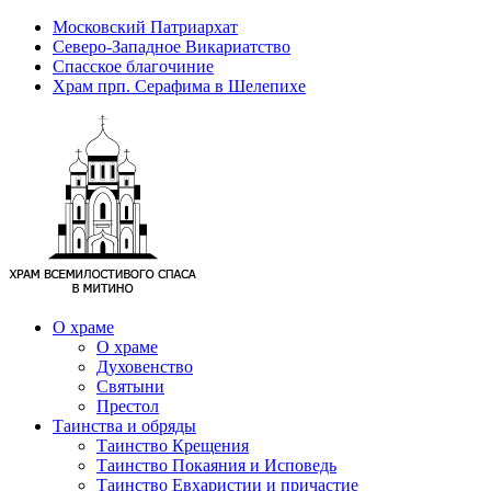
Московский Патриархат
Северо-Западное Викариатство
Спасское благочиние
Храм прп. Серафима в Шелепихе
О храме
О храме
Духовенство
Святыни
Престол
Таинства и обряды
Таинство Крещения
Таинство Покаяния и Исповедь
Таинство Евхаристии и причастие