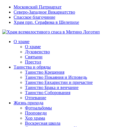
Московский Патриархат
Северо-Западное Викариатство
Спасское благочиние
Храм прп. Серафима в Шелепихе
О храме
О храме
Духовенство
Святыни
Престол
Таинства и обряды
Таинство Крещения
Таинство Покаяния и Исповедь
Таинство Евхаристии и причастие
Таинство Брака и венчание
Таинство Соборования
Отпевание
Жизнь прихода
Фотоальбомы
Проповеди
Хор храма
Воскресная школа