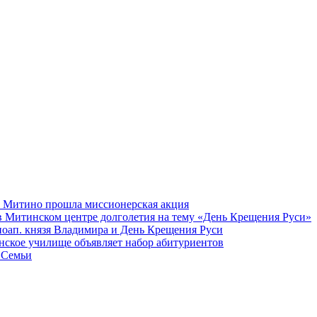
а Митино прошла миссионерская акция
в Митинском центре долголетия на тему «День Крещения Руси»
вноап. князя Владимира и День Крещения Руси
ское училище объявляет набор абитуриентов
 Семьи