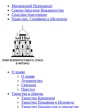
Московский Патриархат
Северо-Западное Викариатство
Спасское благочиние
Храм прп. Серафима в Шелепихе
О храме
О храме
Духовенство
Святыни
Престол
Таинства и обряды
Таинство Крещения
Таинство Покаяния и Исповедь
Таинство Евхаристии и причастие