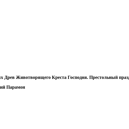
ых Древ Животворящего Креста Господня. Престольный праз
кий Парамон