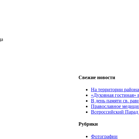
да
Свежие новости
На территории район
«Духовная гостиная» 
В день памяти св. ра
Православное медицин
Всероссийский Парад
Рубрики
Фотографии