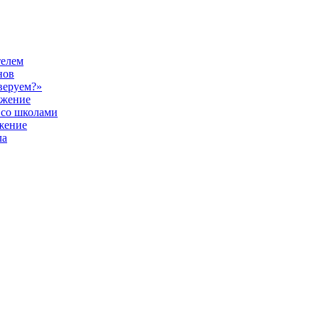
телем
нов
веруем?»
ужение
 со школами
жение
ла