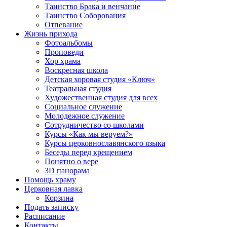
Таинство Брака и венчание
Таинство Соборования
Отпевание
Жизнь прихода
Фотоальбомы
Проповеди
Хор храма
Воскресная школа
Детская хоровая студия «Ключ»
Театральная студия
Х​удожественная студия для всех
Социальное служение
Молодежное служение
Сотрудничество со школами
Курсы «Как мы веруем?»
Курсы церковнославянского языка
Беседы перед крещением
Понятно о вере
3D панорама
Помощь храму
Церковная лавка
Корзина
Подать записку
Расписание
Контакты