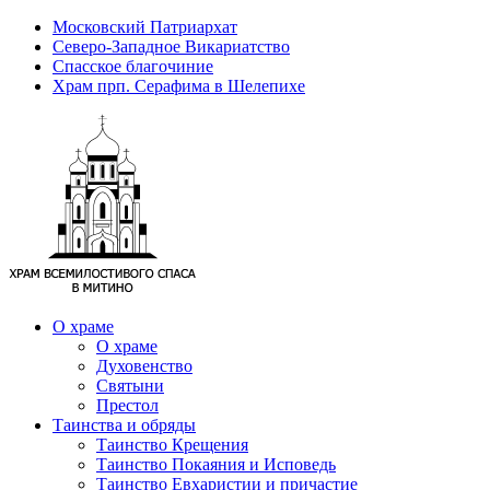
Московский Патриархат
Северо-Западное Викариатство
Спасское благочиние
Храм прп. Серафима в Шелепихе
О храме
О храме
Духовенство
Святыни
Престол
Таинства и обряды
Таинство Крещения
Таинство Покаяния и Исповедь
Таинство Евхаристии и причастие