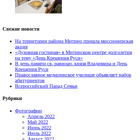
Свежие новости
На территории района Митино прошла миссионерская
акция
«Духовная гостиная» в Митинском центре долголетия
на тему «День Крещения Руси»
В день памяти св. равноап. князя Владимира и День
Крещения Руси
Православное медицинское училище объявляет набор
абитуриентов
Всероссийский Парад Семьи
Рубрики
Фотографии
Апрель 2022
Май 2022
Июнь 2022
Июль 2022
Август 2022