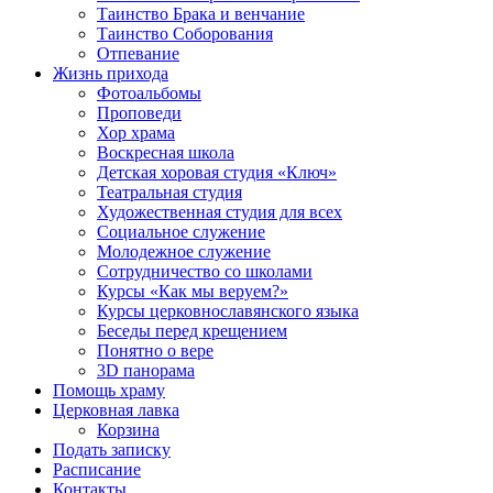
Таинство Брака и венчание
Таинство Соборования
Отпевание
Жизнь прихода
Фотоальбомы
Проповеди
Хор храма
Воскресная школа
Детская хоровая студия «Ключ»
Театральная студия
Х​удожественная студия для всех
Социальное служение
Молодежное служение
Сотрудничество со школами
Курсы «Как мы веруем?»
Курсы церковнославянского языка
Беседы перед крещением
Понятно о вере
3D панорама
Помощь храму
Церковная лавка
Корзина
Подать записку
Расписание
Контакты