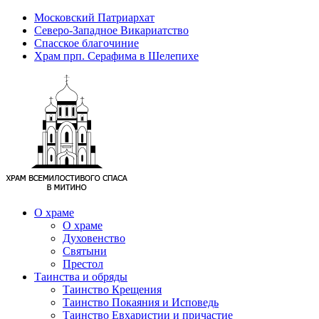
Московский Патриархат
Северо-Западное Викариатство
Спасское благочиние
Храм прп. Серафима в Шелепихе
О храме
О храме
Духовенство
Святыни
Престол
Таинства и обряды
Таинство Крещения
Таинство Покаяния и Исповедь
Таинство Евхаристии и причастие