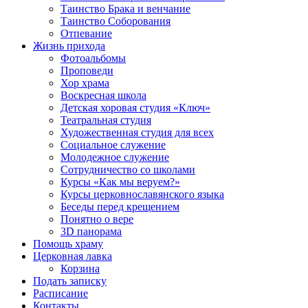
Таинство Брака и венчание
Таинство Соборования
Отпевание
Жизнь прихода
Фотоальбомы
Проповеди
Хор храма
Воскресная школа
Детская хоровая студия «Ключ»
Театральная студия
Х​удожественная студия для всех
Социальное служение
Молодежное служение
Сотрудничество со школами
Курсы «Как мы веруем?»
Курсы церковнославянского языка
Беседы перед крещением
Понятно о вере
3D панорама
Помощь храму
Церковная лавка
Корзина
Подать записку
Расписание
Контакты