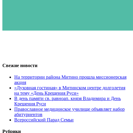
Свежие новости
На территории района Митино прошла миссионерская
акция
«Духовная гостиная» в Митинском центре долголетия
на тему «День Крещения Руси»
В день памяти св. равноап. князя Владимира и День
Крещения Руси
Православное медицинское училище объявляет набор
абитуриентов
Всероссийский Парад Семьи
Рубрики