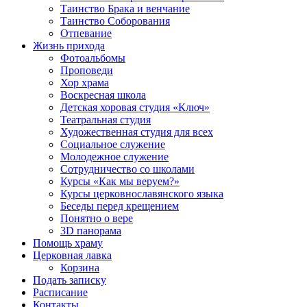
Таинство Брака и венчание
Таинство Соборования
Отпевание
Жизнь прихода
Фотоальбомы
Проповеди
Хор храма
Воскресная школа
Детская хоровая студия «Ключ»
Театральная студия
Х​удожественная студия для всех
Социальное служение
Молодежное служение
Сотрудничество со школами
Курсы «Как мы веруем?»
Курсы церковнославянского языка
Беседы перед крещением
Понятно о вере
3D панорама
Помощь храму
Церковная лавка
Корзина
Подать записку
Расписание
Контакты