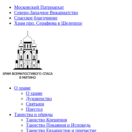
Московский Патриархат
Северо-Западное Викариатство
Спасское благочиние
Храм прп. Серафима в Шелепихе
О храме
О храме
Духовенство
Святыни
Престол
Таинства и обряды
Таинство Крещения
Таинство Покаяния и Исповедь
Таинство Евхаристии и причастие