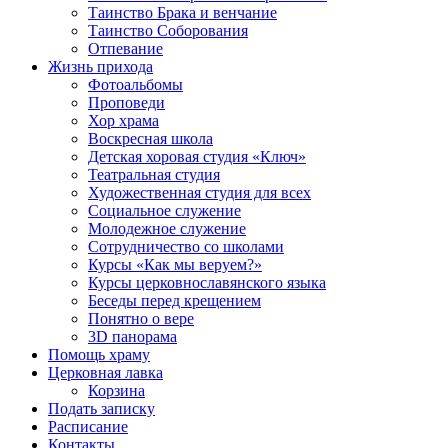
Таинство Брака и венчание
Таинство Соборования
Отпевание
Жизнь прихода
Фотоальбомы
Проповеди
Хор храма
Воскресная школа
Детская хоровая студия «Ключ»
Театральная студия
Х​удожественная студия для всех
Социальное служение
Молодежное служение
Сотрудничество со школами
Курсы «Как мы веруем?»
Курсы церковнославянского языка
Беседы перед крещением
Понятно о вере
3D панорама
Помощь храму
Церковная лавка
Корзина
Подать записку
Расписание
Контакты