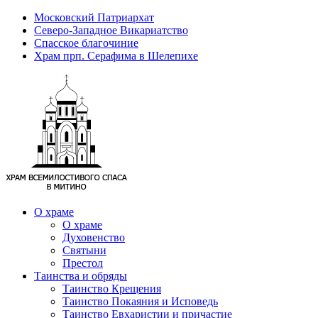
Московский Патриархат
Северо-Западное Викариатство
Спасское благочиние
Храм прп. Серафима в Шелепихе
О храме
О храме
Духовенство
Святыни
Престол
Таинства и обряды
Таинство Крещения
Таинство Покаяния и Исповедь
Таинство Евхаристии и причастие