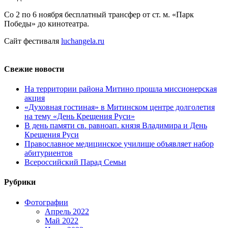
Со 2 по 6 ноября бесплатный трансфер от ст. м. «Парк
Победы» до кинотеатра.
Сайт фестиваля
luchangela.ru
Свежие новости
На территории района Митино прошла миссионерская
акция
«Духовная гостиная» в Митинском центре долголетия
на тему «День Крещения Руси»
В день памяти св. равноап. князя Владимира и День
Крещения Руси
Православное медицинское училище объявляет набор
абитуриентов
Всероссийский Парад Семьи
Рубрики
Фотографии
Апрель 2022
Май 2022