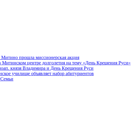
а Митино прошла миссионерская акция
в Митинском центре долголетия на тему «День Крещения Руси»
вноап. князя Владимира и День Крещения Руси
ское училище объявляет набор абитуриентов
 Семьи