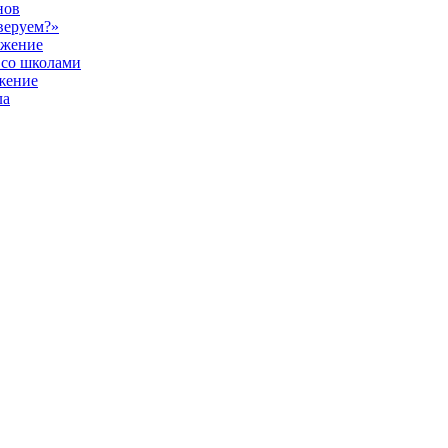
нов
веруем?»
ужение
 со школами
жение
ла