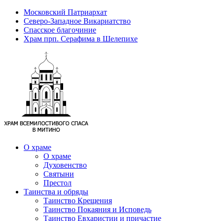
Московский Патриархат
Северо-Западное Викариатство
Спасское благочиние
Храм прп. Серафима в Шелепихе
О храме
О храме
Духовенство
Святыни
Престол
Таинства и обряды
Таинство Крещения
Таинство Покаяния и Исповедь
Таинство Евхаристии и причастие